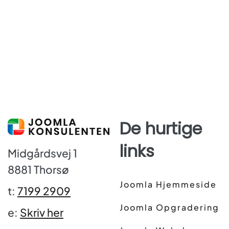
De hurtige
links
Midgårdsvej 1
8881 Thorsø
Joomla Hjemmeside
t:
7199 2909
Joomla Opgradering
e:
Skriv her