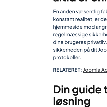
En anden væsentlig fa
konstant realitet, er 
hjemmeside mod angreb.
regelmæssige sikkerhed
dine brugeres privatliv
sikkerheden på dit Joo
protokoller.
RELATERET:
Joomla Ad
Din guide 
løsning