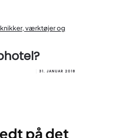
knikker, værktøjer og
bhotel?
31. JANUAR 2018
edt på det