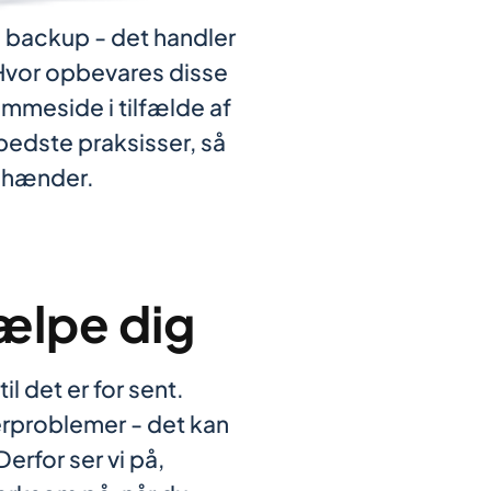
n backup - det handler
 Hvor opbevares disse
emmeside i tilfælde af
bedste praksisser, så
e hænder.
ælpe dig
l det er for sent.
verproblemer - det kan
erfor ser vi på,