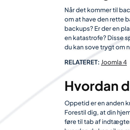
Når det kommer til bac
om at have den rette 
backups? Er der en pla
en katastrofe? Disse s
du kan sove trygt om n
RELATERET:
Joomla 4
Hvordan d
Oppetid er en anden kri
Forestil dig, at din hj
føre til tab af indtægt