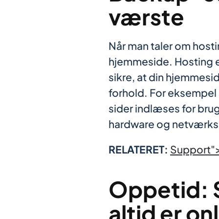
værste
Når man taler om hostin
hjemmeside. Hosting er
sikre, at din hjemmesi
forhold. For eksempel 
sider indlæses for brug
hardware og netværksinf
RELATERET:
Support"
Oppetid: S
altid er on