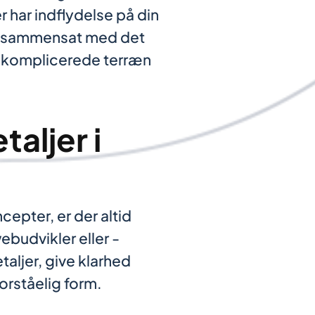
r har indflydelse på din
e sammensat med det
te komplicerede terræn
taljer i
pter, er der altid
ebudvikler eller -
aljer, give klarhed
orståelig form.