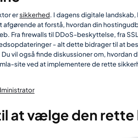
ktor er
sikkerhed
. I dagens digitale landskab,
det afgørende at forstå, hvordan din hostingud
 Fra firewalls til DDoS-beskyttelse, fra SSL-c
sopdateringer - alt dette bidrager til at be
. Du vil også finde diskussioner om, hvordan d
mla-site ved at implementere de rette sikke
ministrator
til at vælge den rette