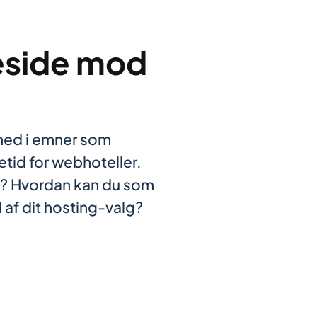
eside mod
 ned i emner som
tid for webhoteller.
e? Hvordan kan du som
 af dit hosting-valg?