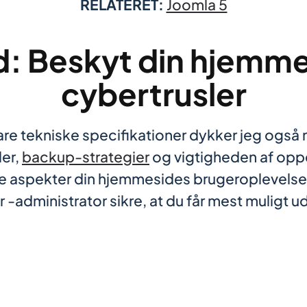
RELATERET:
Joomla 5
d: Beskyt din hjemm
cybertrusler
lare tekniske specifikationer dykker jeg også
ler,
backup-strategier
og vigtigheden af oppe
se aspekter din hjemmesides brugeroplevels
 -administrator sikre, at du får mest muligt ud