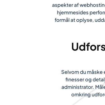
aspekter af webhosting 
hjemmesides perfor
formål at oplyse, udd
Udforsk
Selvom du måske e
finesser og detal
administrator. Mål
omkring udford