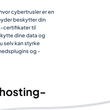
 hvor cybertrusler er en
byder beskytter din
ertifikater til
skytte dine data og
u selv kan styrke
rhedsplugins og -
 hosting-