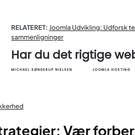
RELATERET:
Joomla Udvikling: Udforsk te
sammenligninger
Har du det rigtige we
MICHAEL SØNDERUP NIELSEN
JOOMLA HOSTING
ikkerhed
rategier: Vær forber