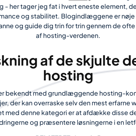
- her tager jeg fat i hvert eneste element, de
mance og stabilitet. Blogindlæggene er nøj
anne og guide dig trin for trin gennem de of
af hosting-verdenen.
ning af de skjulte de
hosting
r bekendt med grundlæggende hosting-konce
jer, der kan overraske selv den mest erfarne w
et med denne kategori er at afdække disse det
ringerne og præsentere løsningerne i en letf