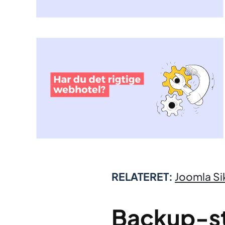
RELATERET:
Joomla S
Backup-st