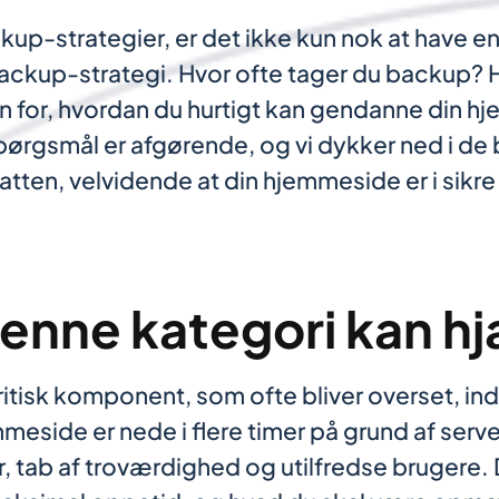
kup-strategier, er det ikke kun nok at have e
backup-strategi. Hvor ofte tager du backup?
n for, hvordan du hurtigt kan gendanne din hj
pørgsmål er afgørende, og vi dykker ned i de 
atten, velvidende at din hjemmeside er i sikr
enne kategori kan hj
tisk komponent, som ofte bliver overset, indti
emmeside er nede i flere timer på grund af ser
er, tab af troværdighed og utilfredse brugere. D