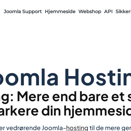
Joomla Support
Hjemmeside
Webshop
API
Sikker
oomla Hosti
g: Mere end bare et 
arkere din hjemmesi
cer vedrørende Joomla-
hosting
til de mere ge